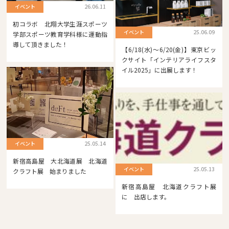
イベント
26.06.11
初コラボ 北翔大学生涯スポーツ
イベント
25.06.09
学部スポーツ教育学科様に運動指
導して頂きました！
【6/18(水)～6/20(金)】東京ビッ
クサイト「インテリアライフスタ
イル2025」に出展します！
イベント
25.05.14
新宿高島屋 大北海道展 北海道
イベント
25.05.13
クラフト展 始まりました
新宿高島屋 北海道クラフト展
に 出店します。