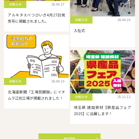
お知らせ
26.04.27
アルキタえべつびいき4月27日発
お知らせ
26.04.16
売号に掲載されました。
入社式
お知らせ
26.04.10
北海道新聞「工場見聞録」にイチ
お知らせ
25.11.12
ムラ江別工場が掲載されました！
埼玉県 建設資材【県産品フェア
2025】に出展します！
MORE